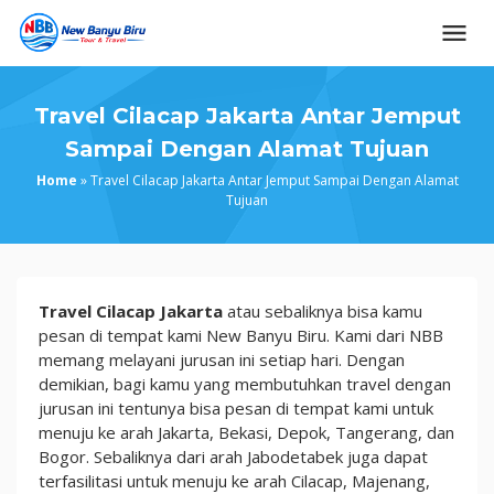
Skip
to
content
Travel Cilacap Jakarta Antar Jemput
Sampai Dengan Alamat Tujuan
Home
»
Travel Cilacap Jakarta Antar Jemput Sampai Dengan Alamat
Tujuan
Travel
Travel Cilacap Jakarta
atau sebaliknya bisa kamu
Cilacap
pesan di tempat kami New Banyu Biru. Kami dari NBB
Jakarta
memang melayani jurusan ini setiap hari. Dengan
Antar
demikian, bagi kamu yang membutuhkan travel dengan
Jemput
jurusan ini tentunya bisa pesan di tempat kami untuk
Sampai
menuju ke arah Jakarta, Bekasi, Depok, Tangerang, dan
Dengan
Bogor. Sebaliknya dari arah Jabodetabek juga dapat
Alamat
terfasilitasi untuk menuju ke arah Cilacap, Majenang,