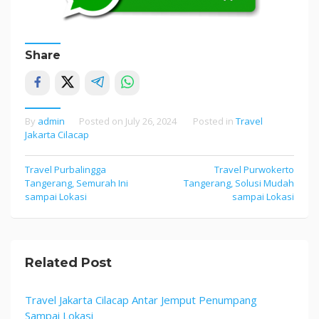
Share
By
admin
Posted on
July 26, 2024
Posted in
Travel
Jakarta Cilacap
Post
Travel Purbalingga
Travel Purwokerto
Tangerang, Semurah Ini
Tangerang, Solusi Mudah
navigation
sampai Lokasi
sampai Lokasi
Related Post
Travel Jakarta Cilacap Antar Jemput Penumpang
Sampai Lokasi