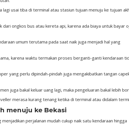
utan.
 lagi usai tiba di terminal atau stasiun tujuan menuju ke tujuan akh
k dari ongkos bus atau kereta api, karena ada biaya untuk bayar o
ndaraan umum terutama pada saat naik juga menjadi hal yang
 lama, karena waktu termakan proses berganti-ganti kendaraan ti
er yang perlu dipindah-pindah juga mengakibatkan tangan cape
en juga bakal keluar uang lagi, maka pengeluaran bakal lebih bor
aveller merasa kurang tenang ketika di terminal atau didalam termi
ah menuju ke Bekasi
ng menjadikan perjalanan mudah cukup naik satu kendaraan hingga