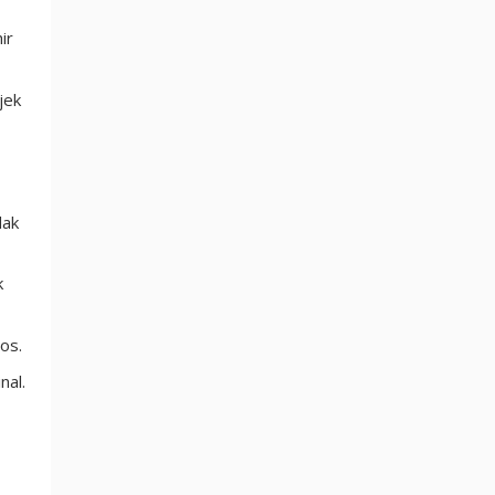
ir
jek
dak
k
os.
nal.