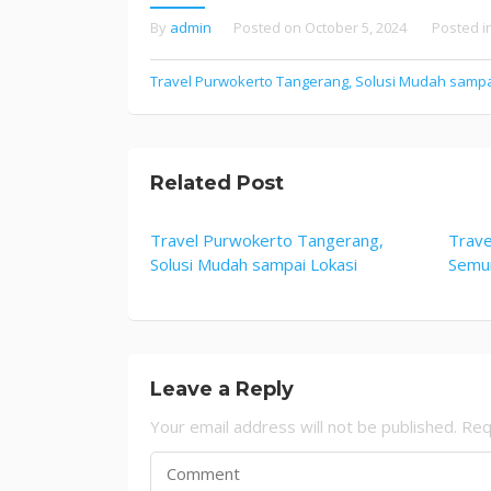
By
admin
Posted on
October 5, 2024
Posted i
Post
Travel Purwokerto Tangerang, Solusi Mudah sampa
navigation
Related Post
Travel Purwokerto Tangerang,
Trave
Solusi Mudah sampai Lokasi
Semur
Leave a Reply
Your email address will not be published.
Req