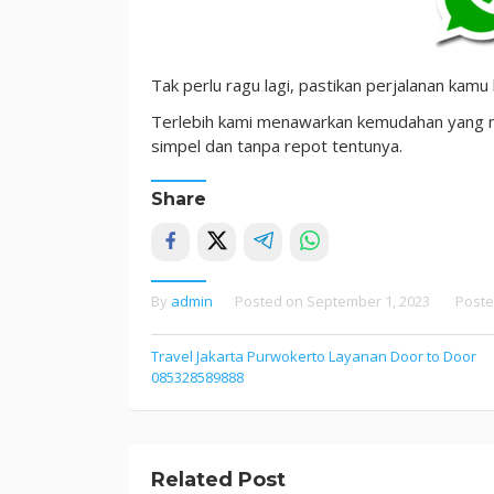
Tak perlu ragu lagi, pastikan perjalanan kamu
Terlebih kami menawarkan kemudahan yang m
simpel dan tanpa repot tentunya.
Share
By
admin
Posted on
September 1, 2023
Poste
Post
Travel Jakarta Purwokerto Layanan Door to Door
085328589888
navigation
Related Post