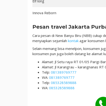
Elf long
Innova Reborn
Pesan travel Jakarta Purb
Cara pesan di New Banyu Biru (NBB) cukup d
menyiapkan sejumlah
kontak
agar konsumen l
Selain memang bisa menelpon, konsumen juga
konsumen pun juga boleh datang ke alamat ka
Alamat: Jl Setu raya RT 01/05 Parigi B
Alamat: Jl Karangrau – karangnanas RT
Telp:
081389769777
WA:
081389769777
Telp:
085328589888
WA:
085328589888