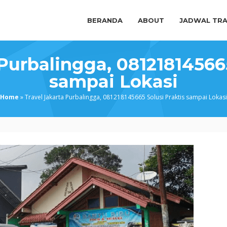
BERANDA
ABOUT
JADWAL TRA
 Purbalingga, 081218145665
sampai Lokasi
Home
»
Travel Jakarta Purbalingga, 081218145665 Solusi Praktis sampai Lokasi