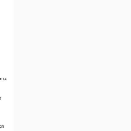
ama.
h
ni