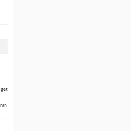
dget
ran.