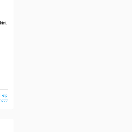
ini.
 Telp
9777