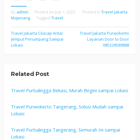
By
admin
Posted on
July 1, 2023
Posted in
Travel Jakarta
Majenang
Tagged
Travel
Post
Travel Jakarta Cilacap Antar
Travel Jakarta Purwokerto
Jemput Penumpang Sampai
Layanan Door to Door
navigation
Lokasi
085328589888
Related Post
Travel Purbalingga Bekasi, Murah Begini sampai Lokasi
Travel Purwokerto Tangerang, Solusi Mudah sampai
Lokasi
Travel Purbalingga Tangerang, Semurah Ini sampai
Lokasi