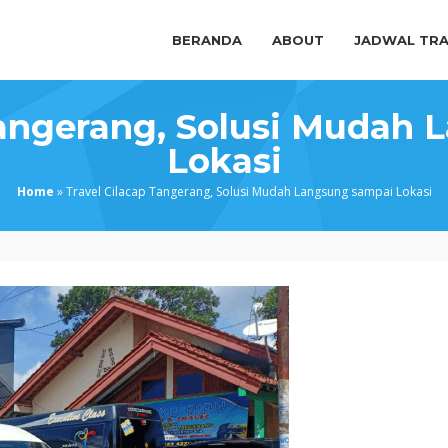
BERANDA
ABOUT
JADWAL TRA
Tangerang, Solusi Mudah
Lokasi
Home
»
Travel Cilacap Tangerang, Solusi Mudah Langsung sampai Lokasi