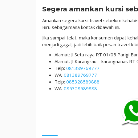
Segera amankan kursi se
Amankan segera kursi travel sebelum kehab
Biru sebagaimana kontak dibawah ini.
Jika sampai telat, maka konsumen dapat keh
menjadi gagal, jadi lebih baik pesan travel leb
Alamat: Jl Setu raya RT 01/05 Parigi B
Alamat: Jl Karangrau – karangnanas RT
Telp:
081389769777
WA:
081389769777
Telp:
085328589888
WA:
085328589888