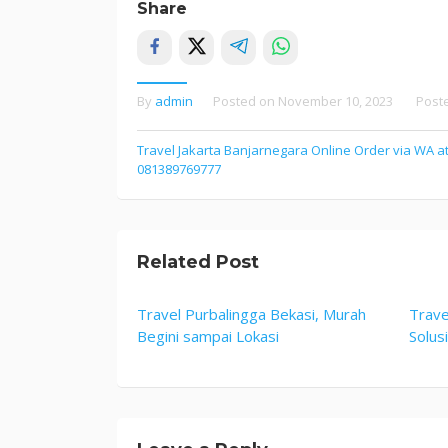
Share
By
admin
Posted on
November 10, 2023
Post
Post
Travel Jakarta Banjarnegara Online Order via WA a
081389769777
navigation
Related Post
Travel Purbalingga Bekasi, Murah
Trave
Begini sampai Lokasi
Solus