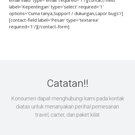
email valid' type='email' required='1'/][contact-field
label='Kepentingan' type='select' required='1'
options='Cuma tanya,Support / dukungan,Lapor bugs'/]
[contact-field label='Pesan' type='textarea'
required='1'/][/contact-form]
Catatan!!
Konsumen dapat menghubungi kami pada kontak
diatas untuk menanyakan perihal pemesanan
travel, carter, dan paket kilat