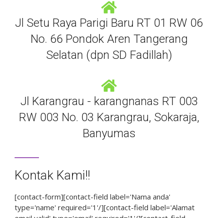
Jl Setu Raya Parigi Baru RT 01 RW 06
No. 66 Pondok Aren Tangerang
Selatan (dpn SD Fadillah)
Jl Karangrau - karangnanas RT 003
RW 003 No. 03 Karangrau, Sokaraja,
Banyumas
Kontak Kami!!
[contact-form][contact-field label='Nama anda'
type='name' required='1'/][contact-field label='Alamat