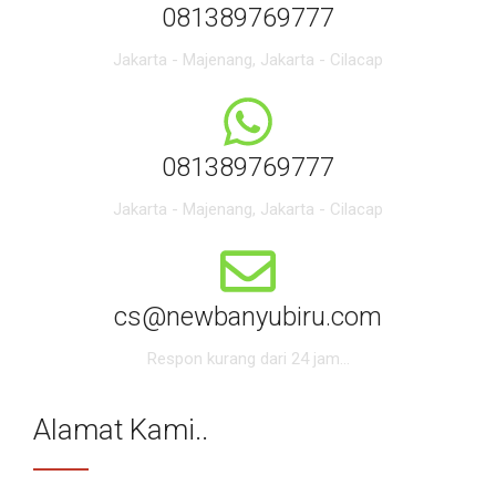
081389769777
Jakarta - Majenang, Jakarta - Cilacap
081389769777
Jakarta - Majenang, Jakarta - Cilacap
cs@newbanyubiru.com
Respon kurang dari 24 jam...
Alamat Kami..